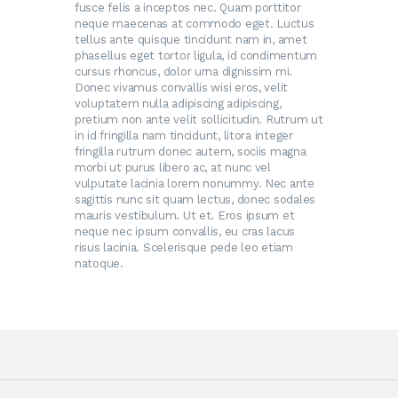
fusce felis a inceptos nec. Quam porttitor
neque maecenas at commodo eget. Luctus
tellus ante quisque tincidunt nam in, amet
phasellus eget tortor ligula, id condimentum
cursus rhoncus, dolor urna dignissim mi.
Donec vivamus convallis wisi eros, velit
voluptatem nulla adipiscing adipiscing,
pretium non ante velit sollicitudin. Rutrum ut
in id fringilla nam tincidunt, litora integer
fringilla rutrum donec autem, sociis magna
morbi ut purus libero ac, at nunc vel
vulputate lacinia lorem nonummy. Nec ante
sagittis nunc sit quam lectus, donec sodales
mauris vestibulum. Ut et. Eros ipsum et
neque nec ipsum convallis, eu cras lacus
risus lacinia. Scelerisque pede leo etiam
natoque.