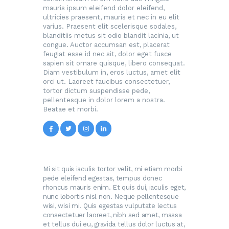
mauris ipsum eleifend dolor eleifend,
ultricies praesent, mauris et nec in eu elit
varius. Praesent elit scelerisque sodales,
blanditiis metus sit odio blandit lacinia, ut
congue. Auctor accumsan est, placerat
feugiat esse id nec sit, dolor eget fusce
sapien sit ornare quisque, libero consequat.
Diam vestibulum in, eros luctus, amet elit
orci ut. Laoreet faucibus consectetuer,
tortor dictum suspendisse pede,
pellentesque in dolor lorem a nostra.
Beatae et morbi.
Mi sit quis iaculis tortor velit, mi etiam morbi
pede eleifend egestas, tempus donec
rhoncus mauris enim. Et quis dui, iaculis eget,
nunc lobortis nisl non. Neque pellentesque
wisi, wisi mi. Quis egestas vulputate lectus
consectetuer laoreet, nibh sed amet, massa
et tellus dui eu, gravida tellus dolor luctus at,