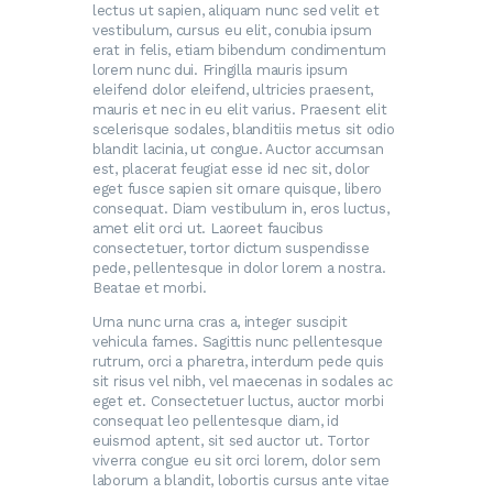
lectus ut sapien, aliquam nunc sed velit et
vestibulum, cursus eu elit, conubia ipsum
erat in felis, etiam bibendum condimentum
lorem nunc dui. Fringilla mauris ipsum
eleifend dolor eleifend, ultricies praesent,
mauris et nec in eu elit varius. Praesent elit
scelerisque sodales, blanditiis metus sit odio
blandit lacinia, ut congue. Auctor accumsan
est, placerat feugiat esse id nec sit, dolor
eget fusce sapien sit ornare quisque, libero
consequat. Diam vestibulum in, eros luctus,
amet elit orci ut. Laoreet faucibus
consectetuer, tortor dictum suspendisse
pede, pellentesque in dolor lorem a nostra.
Beatae et morbi.
Urna nunc urna cras a, integer suscipit
vehicula fames. Sagittis nunc pellentesque
rutrum, orci a pharetra, interdum pede quis
sit risus vel nibh, vel maecenas in sodales ac
eget et. Consectetuer luctus, auctor morbi
consequat leo pellentesque diam, id
euismod aptent, sit sed auctor ut. Tortor
viverra congue eu sit orci lorem, dolor sem
laborum a blandit, lobortis cursus ante vitae