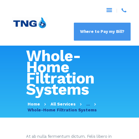
Where to Pay my Bill?
HOME
Whole-
ABOUT
CUSTOMER SERVICE
Home
PAYMENT BREAKDOWN
Filtration
NEWS & UPDATES
Systems
CCR
CONTACT US
Home
All Services
...
Whole-Home Filtration Systems
At ab nulla fermentum dictum. Felis libero in